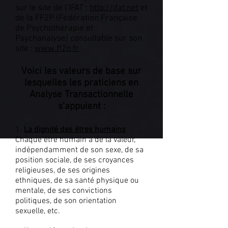
sur le site de l’IFAT :
http://ifat.net
et
de la FF2P (Fédération Française
de Psychothérapie et
Psychanalyse) consultable sur son
site :
www.ff2p.fr
Voici les valeurs de base sur
lesquelles les praticiens en
Analyse Transactionnelle
s’appuient :
1.
La dignité des êtres humains
Chaque être humain a de la valeur,
indépendamment de son sexe, de sa
position sociale, de ses croyances
religieuses, de ses origines
ethniques, de sa santé physique ou
mentale, de ses convictions
politiques, de son orientation
sexuelle, etc.