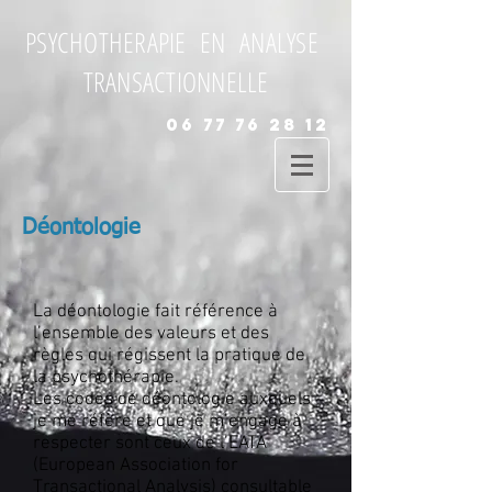
PSYCHOTHERAPIE EN ANALYSE
TRANSACTIONNELLE
06 77 76 28 12
Déontologie
La déontologie fait référence à
l’ensemble des valeurs et des
règles qui régissent la pratique de
la psychothérapie.
Les codes de déontologie auxquels
je me réfère et que je m’engage à
respecter sont ceux de l’EATA
(European Association for
Transactional Analysis) consultable