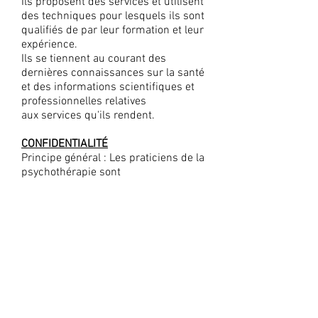
Ils proposent des services et utilisent
des techniques pour lesquels ils sont
qualifiés de par leur formation et leur
expérience.
Ils se tiennent au courant des
dernières connaissances sur la santé
et des informations scientifiques et
professionnelles relatives
aux services qu'ils rendent.
CONFIDENTIALITÉ
Principe général : Les praticiens de la
psychothérapie sont
personnellement tenus au secret
professionnel, sauf dans les cas où la
loi impose ou autorise la révélation
du secret.
Le secret professionnel couvre tout
ce dont les praticiens de la
psychothérapie ont connaissance
dans l’exercice de leur profession,
autrement dit non seulement ce qui
leur est confié mais également ce