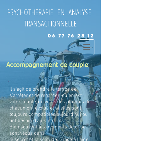
PSYCHOTHERAPIE EN ANALYSE
TRANSACTIONNELLE
06 77 76 28 12
Accompagnement de couple
Il s’agit de prendre le temps de
s’arrêter et de regarder où en est
votre couple, de voir si les attentes de
chacun ont évolué et si elles sont
toujours compatibles aujourd’hui ou
ont besoin d’ajustements.
Bien souvent les moments de crise
sont vécus dans
le secret et la solitude. Grâce à l’aide