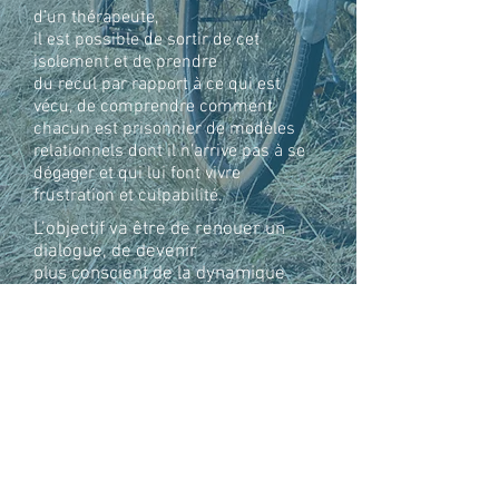
d’un thérapeute,
il est possible de sortir de cet
isolement et de prendre
du recul par rapport à ce qui est
vécu, de comprendre comment
chacun est prisonnier de modèles
relationnels dont il n’arrive pas à se
dégager et qui lui font vivre
frustration et culpabilité.
L’objectif va être de renouer un
dialogue, de devenir
plus conscient de la dynamique
relationnelle,
de découvrir ce qui vous divise et
vous fait souffrir
et renvoie le plus souvent à des
blessures de l’enfance.
Il s’agira de comprendre où se
situent les points de blocage
qui
paralysent la relation et de voir
ensemble
s’il est possible de les
lever et de (re)trouver ce qui la rend