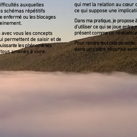
qui met la relation au cœur 
ifficultés auxquelles
ce qui suppose une implicat
es schémas répétitifs
re enfermé ou les blocages
Dans ma pratique, je propose 
leinement.
d’utiliser ce qui se joue entre
présent comme un révélateur
s avec vous les concepts
ui permettent de saisir et
de
Pour rendre tout cela possible, 
puissante
les phénomènes
dans un cadre sécurisé sont
tous amenés à vivre.