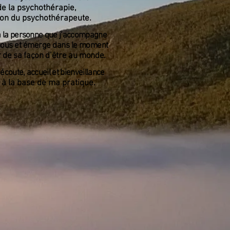
de la psychothérapie,
ion du psychothérapeute.
à la personne que j’accompagne
 nous
et émerge dans
le moment
 de sa façon d’être au monde.
écoute, accueil et bienveillance
 à la base de ma pratique.