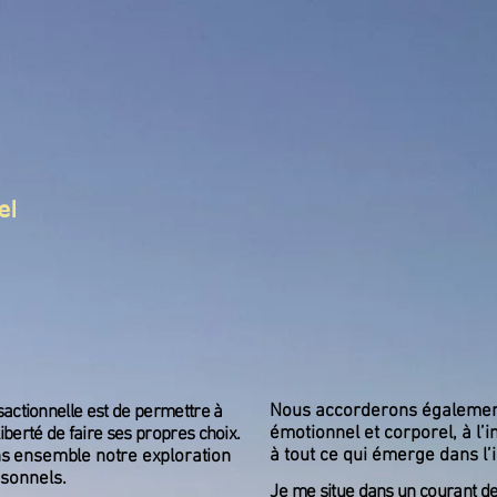
RAPIE EN ANALYSE TRANSA
e
L’Analyse Transactionnelle
Déontologie
el
Nous accorderons également 
sactionnelle est de permettre à
émotionnel et corporel, à l’
liberté
de faire ses propres choix.
à tout ce qui émerge dans l’i
ns ensemble notre exploration
rsonnels.
J
e me situe dans un courant de